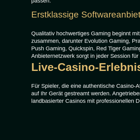
passen.
Erstklassige Softwareanbie
Qualitativ hochwertiges Gaming beginnt mit
zusammen, darunter Evolution Gaming, Pra
Push Gaming, Quickspin, Red Tiger Gaming,
Anbieternetzwerk sorgt in jeder Session für
Live-Casino-Erlebni
Für Spieler, die eine authentische Casino-
auf Ihr Gerät gestreamt werden. Angetrieb
landbasierter Casinos mit professionellen 