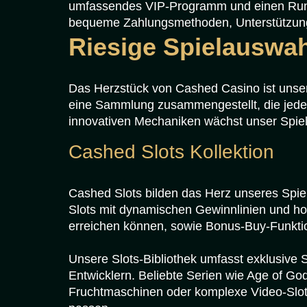
umfassendes VIP-Programm und einen Rund
bequeme Zahlungsmethoden, Unterstützung fü
Riesige Spielauswah
Das Herzstück von Cashed Casino ist unser
eine Sammlung zusammengestellt, die jeden 
innovativen Mechaniken wächst unser Spiel
Cashed Slots Kollektion
Cashed Slots bilden das Herz unseres Spie
Slots mit dynamischen Gewinnlinien und h
erreichen können, sowie Bonus-Buy-Funkti
Unsere Slots-Bibliothek umfasst exklusive 
Entwicklern. Beliebte Serien wie Age of God
Fruchtmaschinen oder komplexe Video-Slots