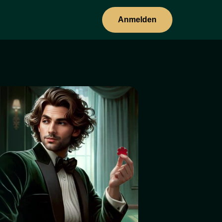
Anmelden