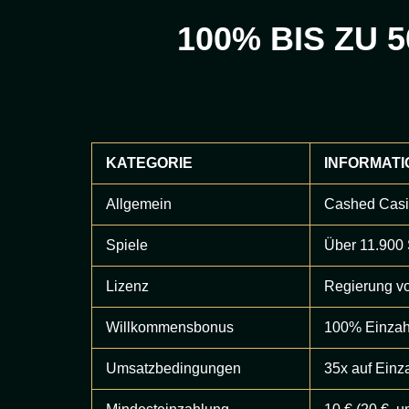
100% BIS ZU 5
KATEGORIE
INFORMAT
Allgemein
Cashed Casi
Spiele
Über 11.900 
Lizenz
Regierung vo
Willkommensbonus
100% Einzahl
Umsatzbedingungen
35x auf Einz