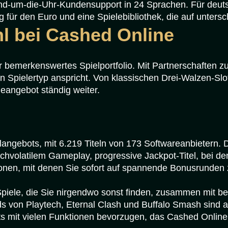
-um-die-Uhr-Kundensupport in 24 Sprachen. Für deutsc
r den Euro und eine Spielebibliothek, die auf unterschi
l bei Cashed Online
 bemerkenswertes Spielportfolio. Mit Partnerschaften z
Spielertyp anspricht. Von klassischen Drei-Walzen-Slot
eangebot ständig weiter.
langebots, mit 6.219 Titeln von 173 Softwareanbietern
ochvolatilem Gameplay, progressive Jackpot-Titel, be
onen, mit denen Sie sofort auf spannende Bonusrunden 
Spiele, die Sie nirgendwo sonst finden, zusammen mit b
s von Playtech, Eternal Clash und Buffalo Smash sind all
 mit vielen Funktionen bevorzugen, das Cashed Online C