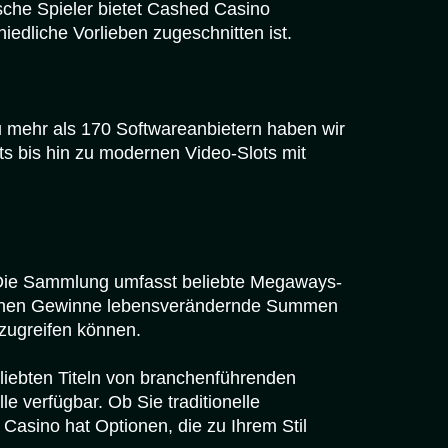
he Spieler bietet Cashed Casino
edliche Vorlieben zugeschnitten ist.
u mehr als 170 Softwareanbietern haben wir
s bis hin zu modernen Video-Slots mit
. Die Sammlung umfasst beliebte Megaways-
i denen Gewinne lebensverändernde Summen
zugreifen können.
eliebten Titeln von branchenführenden
e verfügbar. Ob Sie traditionelle
asino hat Optionen, die zu Ihrem Stil