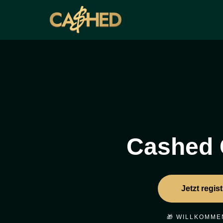
Cashed 
Jetzt regis
🎁 WILLKOMM