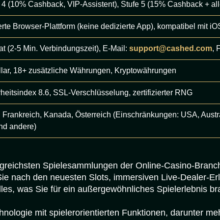
e 4 (10% Cashback, VIP-Assistent), Stufe 5 (15% Cashback + alle
te Browser-Plattform (keine dedizierte App), kompatibel mit iO
t (2-5 Min. Verbindungszeit), E-Mail:
support@cashed.com
, 
lar, 18+ zusätzliche Währungen, Kryptowährungen
heitsindex 8.6, SSL-Verschlüsselung, zertifizierter RNG
 Frankreich, Kanada, Österreich (Einschränkungen: USA, Austra
nd andere)
ngreichsten Spielesammlungen der Online-Casino-Branch
ie nach den neuesten Slots, immersiven Live-Dealer-Er
les, was Sie für ein außergewöhnliches Spielerlebnis b
nologie mit spielerorientierten Funktionen, darunter m