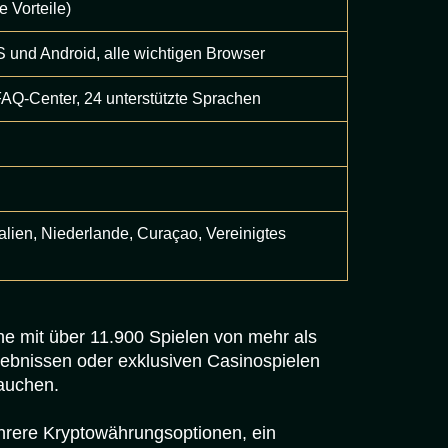
 Vorteile)
S und Android, alle wichtigen Browser
FAQ-Center, 24 unterstützte Sprachen
lien, Niederlande, Curaçao, Vereinigtes
e mit über 11.900 Spielen von mehr als
lebnissen oder exklusiven Casinospielen
rauchen.
ehrere Kryptowährungsoptionen, ein