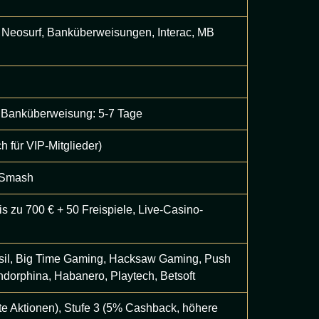
rd, Neosurf, Banküberweisungen, Interac, MB
, Banküberweisung: 5-7 Tage
ch für VIP-Mitglieder)
o Smash
zu 700 € + 50 Freispiele, Live-Casino-
asil, Big Time Gaming, Hacksaw Gaming, Push
dorphina, Habanero, Playtech, Betsoft
erte Aktionen), Stufe 3 (5% Cashback, höhere