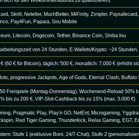
um sich für den Willkommensbonus zu qualifizieren)
ard, Skrill, Neteller, MuchBetter, MiFinity, Zimpler, Paysafeca
nco, Pay4Fun, Papara, Siru Mobile
reum, Litecoin, Dogecoin, Tether, Binance Coin, Shiba Inu
rbeitungszeit von 24 Stunden, E-Wallets/Krypto: ~24 Stunden
 (60 € für Bitcoin), täglich: 500 €, monatlich: 7.000 € (erhöht si
ts, progressive Jackpots, Age of Gods, Eternal Clash, Buffal
50 Freispiele (Montag-Donnerstag), Wochenend-Reload 50% bis 
 bis zu 200 €, VIP-Slot-Cashback bis zu 15% (max. 3.000 €)
ming, Pragmatic Play, Play'n GO, NetEnt, Microgaming, Yggdr
kspin, Red Tiger Gaming, Thunderkick, Relax Gaming, EGT, En
stem: Stufe 1 (exklusive Boni, 24/7-Chat), Stufe 2 (personalisi